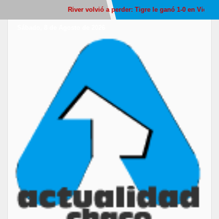
River volvió a perder: Tigre le ganó 1-0 en Victoria y
Sábado, 8 de Agosto de 2026