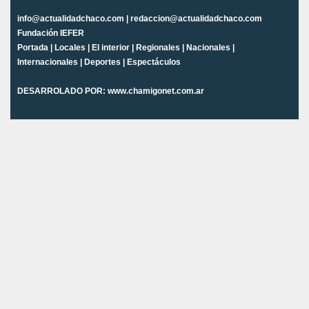
info@actualidadchaco.com | redaccion@actualidadchaco.com
Fundación IEFER
Portada
|
Locales
|
El interior
|
Regionales
|
Nacionales
|
Internacionales
|
Deportes
|
Espectáculos
DESARROLADO POR:
www.chamigonet.com.ar