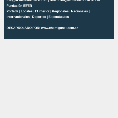
info@actualidadchaco.com | redaccion@actualidadchaco.com
Fundación IEFER
Portada
|
Locales
|
El interior
|
Regionales
|
Nacionales
|
Internacionales
|
Deportes
|
Espectáculos
DESARROLADO POR:
www.chamigonet.com.ar