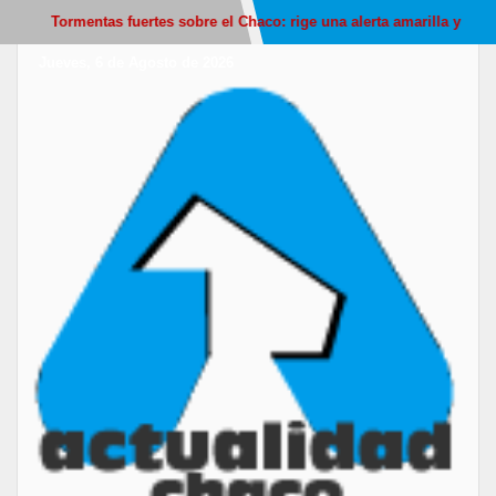
 fuertes sobre el Chaco: rige una alerta amarilla y anticipan descenso 
Jueves, 6 de Agosto de 2026