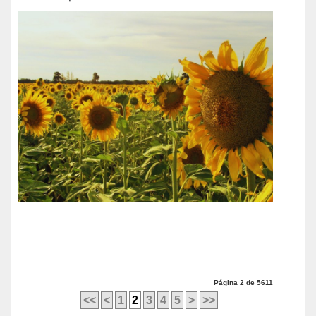
Página 2 de 5611
<<
<
1
2
3
4
5
>
>>