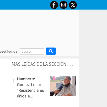
tencia
Carlos Camargo se hace cargo de Secheep y prometió dar “conti
pectáculos
MAS LEÍDAS DE LA SECCIÓN . . .
1
Humberto
Gómez Lollo:
“Resistencia es
única e...
,