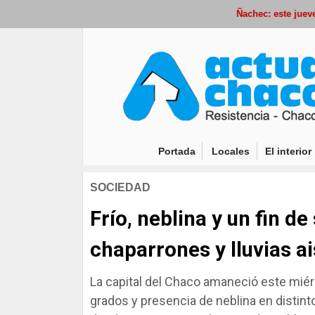
Ñachec: este jueves co
(current)
Portada
Locales
El interior
SOCIEDAD
Frío, neblina y un fin 
chaparrones y lluvias a
La capital del Chaco amaneció este mié
grados y presencia de neblina en distin