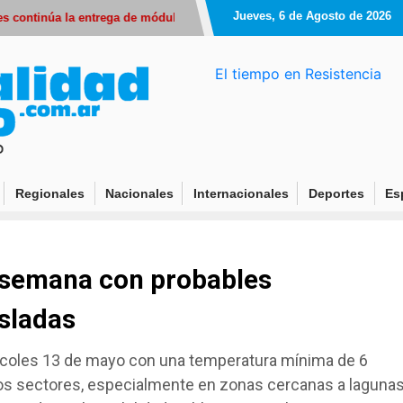
Jueves, 6 de Agosto de 2026
ntinúa la entrega de módulos alimentarios en distintos barrios de Resis
El tiempo en Resistencia
Regionales
Nacionales
Internacionales
Deportes
Es
de semana con probables
isladas
rcoles 13 de mayo con una temperatura mínima de 6
tos sectores, especialmente en zonas cercanas a lagunas